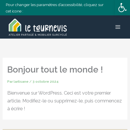
Ouvrir la 
contenu
Aller
Pour changer les paramètres d’accessibilité, cliquez sur
principal
cet icone :
au
contenu
Bonjour tout le monde !
Par
lartisane
/
3 octobre 2024
Bienvenue sur WordPress. Ceci est votre premier
article. Modifiez-le ou supprimez-le, puis commencez
à écrire !