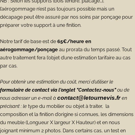
NB : Selon les supports (bois tendre, placage…),
l’aérogommage n’est pas toujours possible mais un
décapage peut être assuré par nos soins par ponçage pour
préparer votre support à une finition.
Notre tarif de base est de
65€/heure en
aérogommage/ponçage
au prorata du temps passé. Tout
autre traitement fera l’objet d’une estimation
tarifaire au cas
par cas.
Pour obtenir une estimation du coût, merci d’utiliser le
formulaire de contact via l'onglet "Contactez-nous"
ou de
contact@letournevis.fr
nous adresser un e-mail à
en
précisant : le
type du mobilier ou objet à traiter,
la
composition et la finition d’origine si connues, les dimensions
du meuble (Longueur X largeur X Hauteur) et en nous
joignant minimum 2 photos. Dans certains cas, un test en